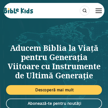
Skip
to
content
Aducem Biblia la Viață
pentru Generația
Viitoare​ cu Instrumente
de Ultimă Generație
Descoperă mai mult
Abonează-te pentru noutăți