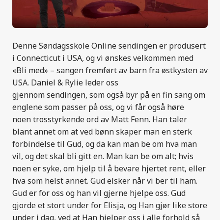
Denne Søndagsskole Online sendingen er produsert
i Connecticut i USA, og vi ønskes velkommen med
«Bli med» – sangen fremført av barn fra østkysten av
USA. Daniel & Rylie leder oss
gjennom sendingen
,
som også byr på en fin sang om
englene som passer på oss
,
og vi får også høre
noen trosstyrkende ord av Matt Fenn. Han taler
blant annet om at ved bønn skaper man en sterk
forbindelse til Gud, og da kan man be om hva man
vil, og det skal bli gitt en. Man kan be om alt; hvis
noen er syke, om hjelp til å bevare hjertet rent, eller
hva som helst annet. Gud elsker når vi ber til ham.
Gud er for oss og han vil gjerne hjelpe oss. Gud
gjorde et stort under for Elisja, og Han gjør like store
under i dag, ved at Han hjelper oss i alle forhold så