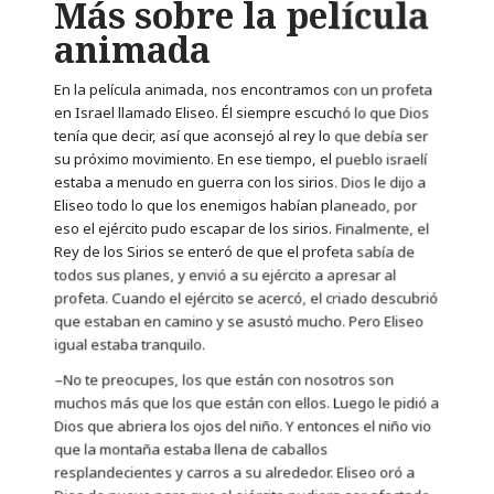
Más sobre la película
animada
En la película animada, nos encontramos con un profeta
en Israel llamado Eliseo. Él siempre escuchó lo que Dios
tenía que decir, así que aconsejó al rey lo que debía ser
su próximo movimiento. En ese tiempo, el pueblo israelí
estaba a menudo en guerra con los sirios. Dios le dijo a
Eliseo todo lo que los enemigos habían planeado, por
eso el ejército pudo escapar de los sirios. Finalmente, el
Rey de los Sirios se enteró de que el profeta sabía de
todos sus planes, y envió a su ejército a apresar al
profeta. Cuando el ejército se acercó, el criado descubrió
que estaban en camino y se asustó mucho. Pero Eliseo
igual estaba tranquilo
.
–No te preocupes, los que están con nosotros son
muchos más que los que están con ellos. Luego le pidió a
Dios que abriera los ojos del niño. Y entonces el niño vio
que la montaña estaba llena de caballos
resplandecientes y carros a su alrededor. Eliseo oró a