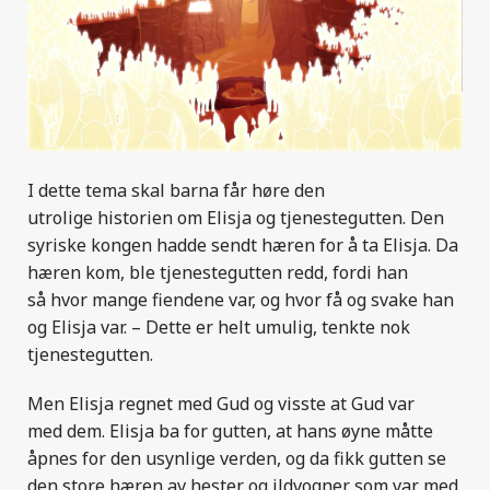
I dette tema skal barna får høre den
utrolige historien om Elisja og tjenestegutten. Den
syriske kongen hadde sendt hæren for å ta Elisja. Da
hæren kom, ble tjenestegutten redd, fordi han
så hvor mange fiendene var, og hvor få og svake han
og Elisja var. – Dette er helt umulig, tenkte nok
tjenestegutten.
Men Elisja regnet med Gud og visste at Gud var
med dem. Elisja ba for gutten, at hans øyne måtte
åpnes for den usynlige verden, og da fikk gutten se
den store hæren av hester og ildvogner som var med