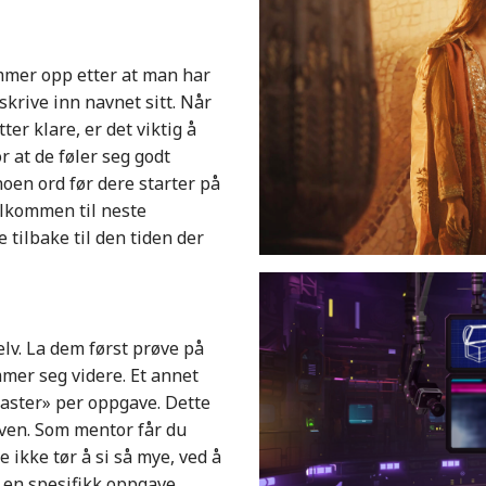
mmer opp etter at man har
skrive inn navnet sitt. Når
er klare, er det viktig å
 at de føler seg godt
noen ord før dere starter på
elkommen til neste
e tilbake til den tiden der
elv. La dem først prøve på
mer seg videre. Et annet
aster» per oppgave. Dette
aven. Som mentor får du
 ikke tør å si så mye, ved å
r en spesifikk oppgave.