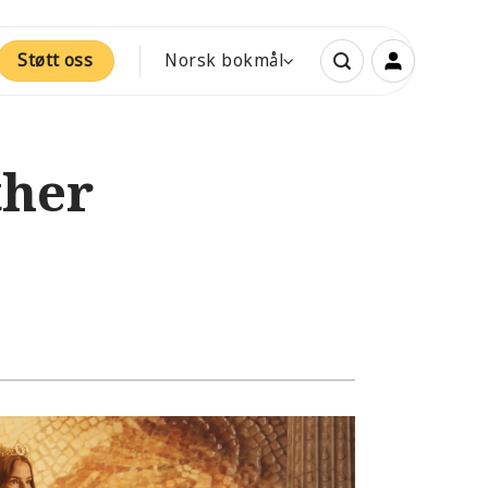
Støtt oss
Norsk bokmål
ther