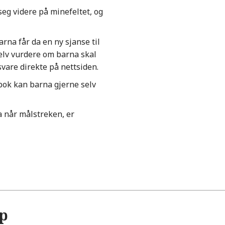
seg videre på minefeltet, og
rna får da en ny sjanse til
elv vurdere om barna skal
svare direkte på nettsiden.
 bok kan barna gjerne selv
a når målstreken, er
pp