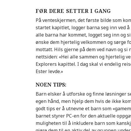
FØR DERE SETTER I GANG
På venteskjermen, det første bilde som ko
startet kapitlet, logger barna seg inn ved å 
alle barna har kommet, logget seg inn og sitt
ønske dem hjertelig velkommen og sørge for
mottatt. Hils gjerne på dem ved navn og si 
nettsiden: «Hei alle sammen og hjertelig v
Explorers kapittel. I dag skal vi endelig reis
Ester levde.»
NOEN TIPS:
Barn elsker å utforske og finne løsninger s
egen hånd, men hjelp dem hvis de ikke kom
godt tips er å utnevne et barn som «gamem
barnet styrer PC-en for den aktuelle oppg
muligheten til å inkludere barn som kanskje
gjøre dem til en aktiv del av gruppen unde