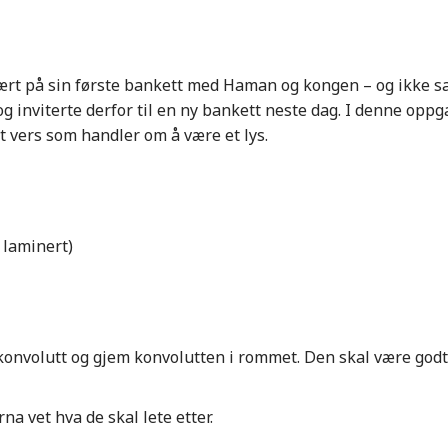
 vært på sin første bankett med Haman og kongen – og ikke 
 og inviterte derfor til en ny bankett neste dag. I denne opp
t vers som handler om å være et lys.
r laminert)
n konvolutt og gjem konvolutten i rommet. Den skal være godt
.
na vet hva de skal lete etter.