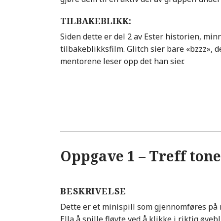
TILBAKEBLIKK:
Siden dette er del 2 av Ester historien, min
tilbakeblikksfilm. Glitch sier bare «bzzz», de
mentorene leser opp det han sier.
Oppgave 1 – Treff ton
BESKRIVELSE
Dette er et minispill som gjennomføres på 
Ella å spille fløyte ved å klikke i riktig øyeb