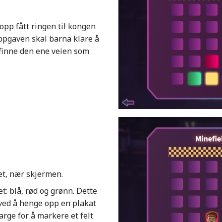
opp fått ringen til kongen
ppgaven skal barna klare å
finne den ene veien som
vet, nær skjermen.
t: blå, rød og grønn. Dette
 ved å henge opp en plakat
farge for å markere et felt