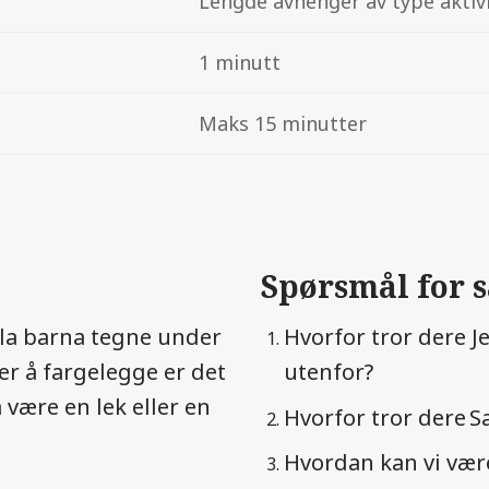
Lengde avhenger av type aktivi
1 minutt
Maks 15 minutter
Spørsmål for 
la barna tegne under
Hvorfor tror dere Je
ker å fargelegge er det
utenfor?
å være en lek eller en
Hvorfor tror dere S
Hvordan kan vi vær