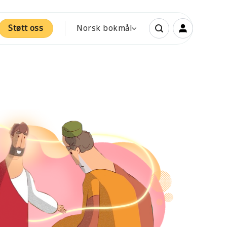
Støtt oss
Norsk bokmål