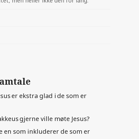
tet, men heller ikke den for lang.
samtale
sus er ekstra glad i de som er
akkeus gjerne ville møte Jesus?
e en som inkluderer de som er