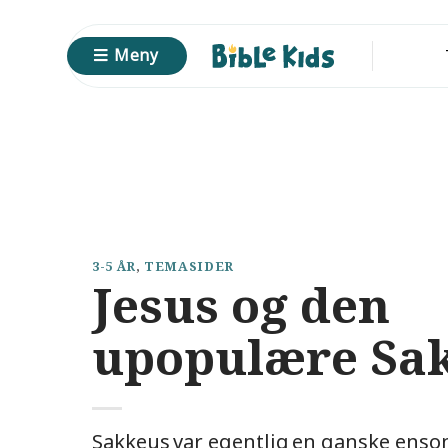
Skip
to
Meny
content
3-5 ÅR
,
TEMASIDER
Jesus og den
upopulære Sa
Sakkeus var egentlig en ganske ens