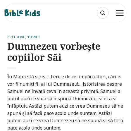
Skip
to
content
6-11 ANI
,
TEME
Dumnezeu vorbește
copiilor Săi
În Matei stă scris : ,,Ferice de cei împăciuitori, căci ei
vor fi numiţi fii ai lui Dumnezeu!,,. Istorisirea despre
Samuel ne învață ceva în această privință. Samuel a
putut auzi ce voia să îi spună Dumnezeu, și el a și
înfăptuit. Astăzi putem auzi ce vrea Dumnezeu să ne
spună și să facă pace acolo unde suntem. Astăzi
putem auzi ce vrea Dumnezeu să ne spună și să facă
pace acolo unde suntem.