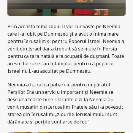
Prin această temă copiii îl vor cunoaște pe Neemia
care l-a iubit pe Dumnezeu și a avut o inima mare
pentru Ierusalim și pentru Poporul Israel. Neemia a
venit din Israel dar a trebuit să se mute în Persia
pentru că țara natală era ocupată de dușmani. Toate
aceste lucruri s-au întâmplat pentru că poporul
Israel nu L-au ascultat pe Dumnezeu.
Neemia a lucrat ca paharnic pentru împăratul
Perșilor. Era un serviciu important și Neemia se
descurca foarte bine. Dar într-o zi la Neemia au
venit musafiri din Ierusalim. Fratele său i-a povestit
starea din Ierusalim: „zidurile Ierusalimului sunt
dărâmate şi porţile sunt arse de foc.”