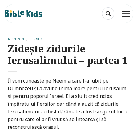
Skip
to
content
6-11 ANI
,
TEME
Zidește zidurile
Ierusalimului – partea 1
Îl vom cunoaște pe Neemia care l-a iubit pe
Dumnezeu și a avut o inima mare pentru Ierusalim
și pentru poporul Israel. El a slujit credincios
împăratului Perșilor, dar când a auzit că zidurile
Ierusalimului au fost dărâmate a fost singurul lucru
pentru care el ar fi vrut să se întoarcă și să
reconstruiască orașul.