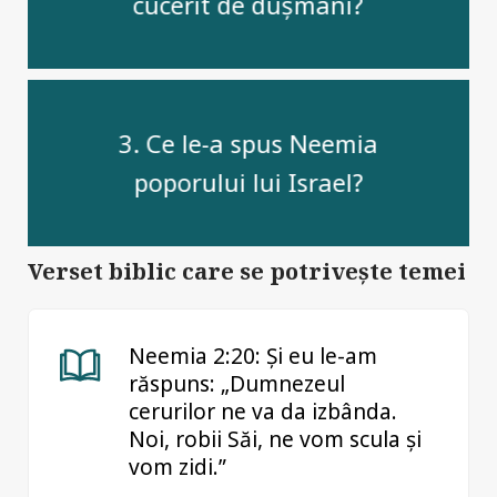
cucerit de dușmani?
3. Ce le-a spus Neemia
poporului lui Israel?
Verset biblic care se potrivește temei
Neemia 2:20: Şi eu le-am
răspuns: „Dumnezeul
cerurilor ne va da izbânda.
Noi, robii Săi, ne vom scula şi
vom zidi.”