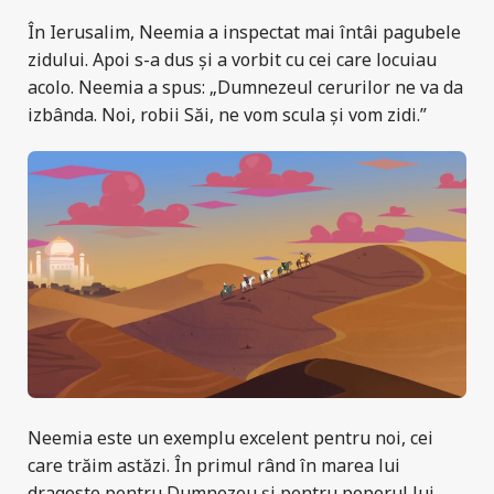
În Ierusalim, Neemia a inspectat mai întâi pagubele
zidului. Apoi s-a dus și a vorbit cu cei care locuiau
acolo. Neemia a spus: „Dumnezeul cerurilor ne va da
izbânda. Noi, robii Săi, ne vom scula şi vom zidi.”
Neemia este un exemplu excelent pentru noi, cei
care trăim astăzi. În primul rând în marea lui
dragoste pentru Dumnezeu și pentru poporul lui