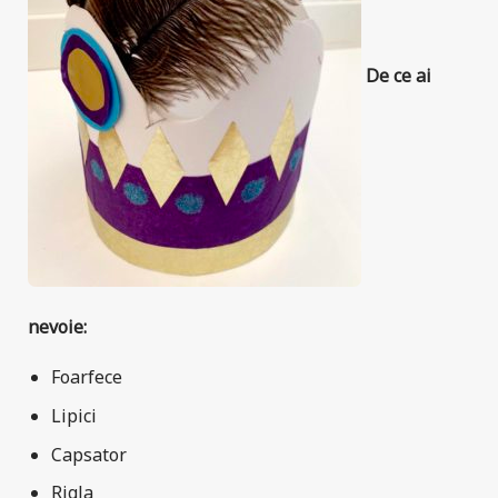
De ce ai
nevoie:
Foarfece
Lipici
Capsator
Rigla