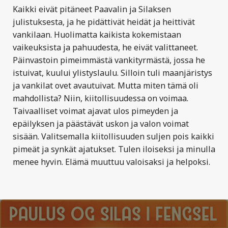
Kaikki eivät pitäneet Paavalin ja Silaksen
julistuksesta, ja he pidättivät heidät ja heittivät
vankilaan. Huolimatta kaikista kokemistaan
vaikeuksista ja pahuudesta, he eivät valittaneet.
Päinvastoin pimeimmästä vankityrmästä, jossa he
istuivat, kuului ylistyslaulu. Silloin tuli maanjäristys
ja vankilat ovet avautuivat. Mutta miten tämä oli
mahdollista? Niin, kiitollisuudessa on voimaa.
Taivaalliset voimat ajavat ulos pimeyden ja
epäilyksen ja päästävät uskon ja valon voimat
sisään. Valitsemalla kiitollisuuden suljen pois kaikki
pimeät ja synkät ajatukset. Tulen iloiseksi ja minulla
menee hyvin. Elämä muuttuu valoisaksi ja helpoksi.