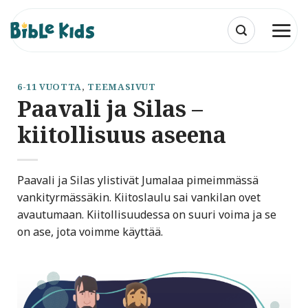
Skip
to
content
6-11 VUOTTA
,
TEEMASIVUT
Paavali ja Silas –
kiitollisuus aseena
Paavali ja Silas ylistivät Jumalaa pimeimmässä
vankityrmässäkin. Kiitoslaulu sai vankilan ovet
avautumaan. Kiitollisuudessa on suuri voima ja se
on ase, jota voimme käyttää.