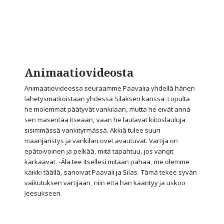
Animaatiovideosta
Animaatiovideossa seuraamme Paavalia yhdellä hänen
lähetysmatkoistaan yhdessä Silaksen kanssa. Lopulta
he molemmat päätyvät vankilaan, mutta he eivät anna
sen masentaa itseään, vaan he laulavat kiitoslauluja
sisimmässä vankityrmässä. Äkkiä tulee suuri
maanjäristys ja vankilan ovet avautuvat. Vartija on
epätoivoinen ja pelkää, mitä tapahtuu, jos vangit
karkaavat. -Älä tee itsellesi mitään pahaa, me olemme
kaikki täällä, sanoivat Paavali ja Silas. Tämä tekee syvän
vaikutuksen vartijaan, niin että hän kääntyy ja uskoo
Jeesukseen.