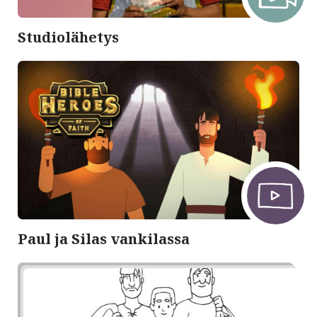
Studiolähetys
Paul ja Silas vankilassa