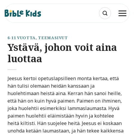
Skip
to
content
6-11 VUOTTA
,
TEEMASIVUT
Ystävä, johon voit aina
luottaa
Jeesus kertoi opetuslapsilleen monta kertaa, että
hän tulisi olemaan heidän kanssaan ja
huolehtimaan heistä aina. Kerran hän sanoi heille,
että hän on kuin hyvä paimen. Paimen on ihminen,
joka huolehtii esimerkiksi lammaslaumasta. Hyvä
paimen huolehtii eläimistään hyvin ja kohtelee
heitä kiltisti. Hän suojelee heitä. Jeesus ei koskaan
unohda ketään laumastaan, ja hän tekee kaikkensa