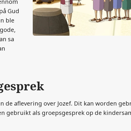
jennom
 på Gud
an ble
 gode,
an sa
an
gesprek
n de aflevering over Jozef. Dit kan worden ge
en gebruikt als groepsgesprek op de kindersa