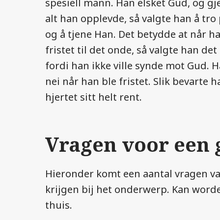
spesiell mann. Han elsket Gud, og g
alt han opplevde, så valgte han å tro
og å tjene Han. Det betydde at når h
fristet til det onde, så valgte han det
fordi han ikke ville synde mot Gud. H
nei når han ble fristet. Slik bevarte h
hjertet sitt helt rent.
Vragen voor een 
Hieronder komt een aantal vragen va
krijgen bij het onderwerp. Kan word
thuis.