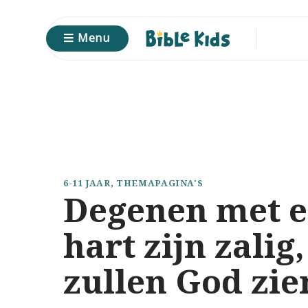
Ga
naar
Menu
inhoud
6-11 JAAR
,
THEMAPAGINA'S
Degenen met e
hart zijn zalig,
zullen God zie