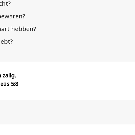
cht?
 bewaren?
 hart hebben?
hebt?
 zalig,
heüs 5:8