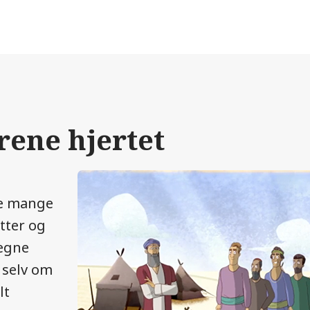
ene hjertet
de mange
tter og
 egne
 selv om
lt