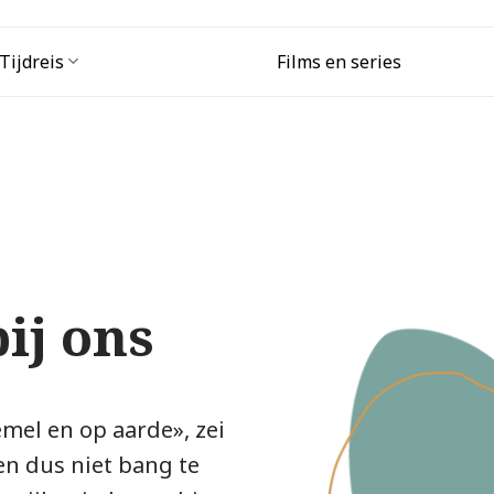
Tijdreis
Films en series
bij ons
emel en op aarde», zei
den dus niet bang te