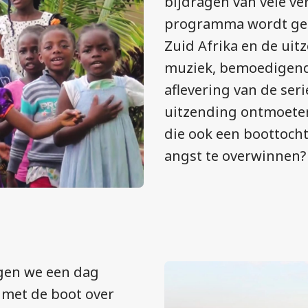
bijdragen van vele ver
programma wordt gele
Zuid Afrika en de uit
muziek, bemoedigend
aflevering van de ser
uitzending ontmoete
die ook een boottoch
angst te overwinnen?
lgen we een dag
 met de boot over