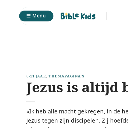
Ga
naar
Menu
inhoud
6-11 JAAR
,
THEMAPAGINA'S
Jezus is altijd 
«Ik heb alle macht gekregen, in de h
Jezus tegen zijn discipelen. Zij hoef