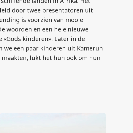
schillende landen in Afrika. Het
id door twee presentatoren uit
zending is voorzien van mooie
e woorden en een hele nieuwe
ie «Gods kinderen». Later in de
n we een paar kinderen uit Kamerun
t maakten, lukt het hun ook om hun