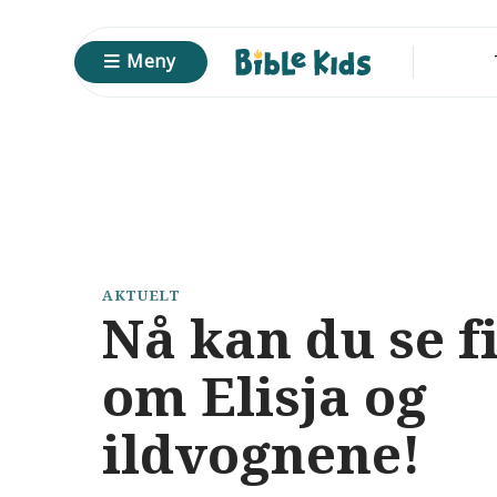
Skip
to
Meny
content
AKTUELT
Nå kan du se f
om Elisja og
ildvognene!