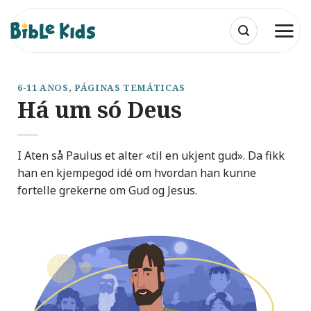
Skip
to
content
6-11 ANOS
,
PÁGINAS TEMÁTICAS
Há um só Deus
I Aten så Paulus et alter «til en ukjent gud». Da fikk
han en kjempegod idé om hvordan han kunne
fortelle grekerne om Gud og Jesus.