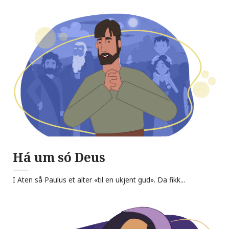
Há um só Deus
I Aten så Paulus et alter «til en ukjent gud». Da fikk...