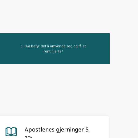
3. Hva betyr det å omvende seg og få et
rent hjerte?
Apostlenes gjerninger 5,