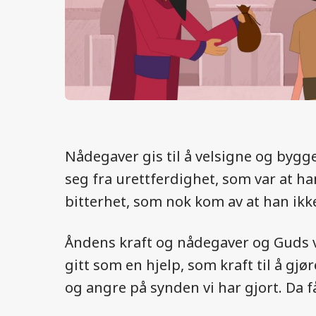
Nådegaver gis til å velsigne og bygg
seg fra urettferdighet, som var at h
bitterhet, som nok kom av at han ikk
Åndens kraft og nådegaver og Guds vels
gitt som en hjelp, som kraft til å gjø
og angre på synden vi har gjort. Da få