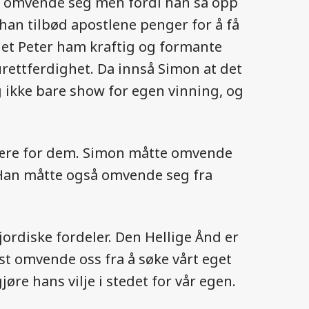
lle omvende seg men fordi han så opp
 han tilbød apostlene penger for å få
t Peter ham kraftig og formante
rettferdighet. Da innså Simon at det
g ikke bare show for egen vinning, og
ta ære for dem. Simon måtte omvende
. Han måtte også omvende seg fra
 jordiske fordeler. Den Hellige Ånd er
ørst omvende oss fra å søke vårt eget
jøre hans vilje i stedet for vår egen.