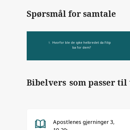
Spørsmål for samtale
Hvorfor ble de syke helbredet da Filip
ba for dem?
Bibelvers som passer til
Apostlenes gjerninger 3,