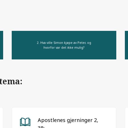
2. Hva ville Simon kjøpe av Peter, og
hvorfor var det ikke mulig?
 tema:
Apostlenes gjerninger 2,