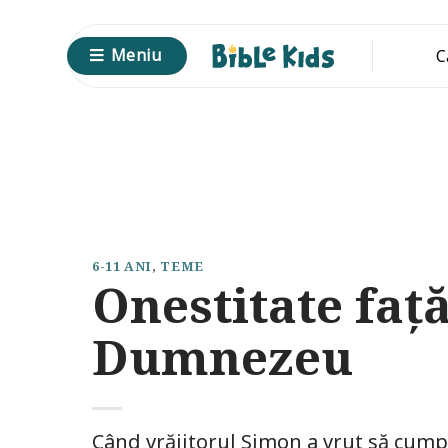
Skip
to
Meniu
C
content
6-11 ANI
,
TEME
Onestitate faț
Dumnezeu
Când vrăjitorul Simon a vrut să cum