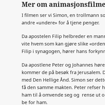
Mer om animasjonsfilm
I filmen ser vi Simon, en trollmann s
andre «undere» for å tjene penger.
Da apostelen Filip helbreder en mann
vite hvem som kan gjøre slike «orden
Filip i synagogen, hører hans forkynn
Da apostlene Peter og Johannes hører
kommer de på besøk fra Jerusalem. De
med Den Hellige Ånd. Simon ser dett
få den samme makten. Peter refser 
ham til å omvende seg og rense ut ond
be for ham.