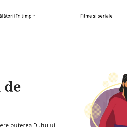
ălătorii în timp
Filme și seriale
ă de
pere puterea Duhului