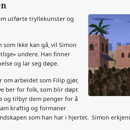
en
om utførte tryllekunster og
 som ikke kan gå, vil Simon
tlige» undere. Han finner
else og lar seg døpe.
 om arbeidet som Filip gjør,
 ber for folk, som blir døpt
e og tilbyr dem penger for å
ham kraftig og formaner
skapen som han har i hjertet. Simon erkjenner 