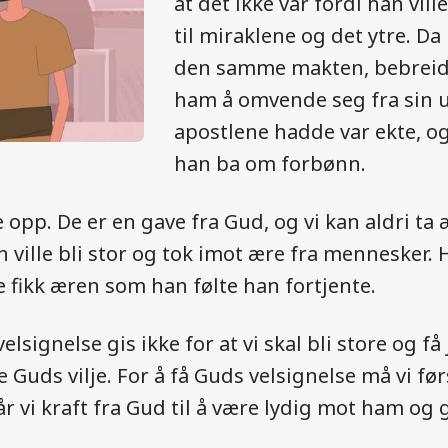
at det ikke var fordi han vi
til miraklene og det ytre. Da
den samme makten, bebreide
ham å omvende seg fra sin u
apostlene hadde var ekte, o
han ba om forbønn.
e opp. De er en gave fra Gud, og vi kan aldri 
an ville bli stor og tok imot ære fra mennesker
e fikk æren som han følte han fortjente.
ignelse gis ikke for at vi skal bli store og få
re Guds vilje. For å få Guds velsignelse må vi f
r vi kraft fra Gud til å være lydig mot ham og g