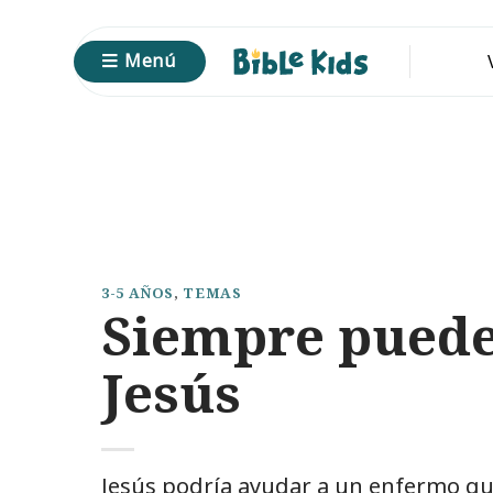
Saltar
al
Menú
contenido
3-5 AÑOS
,
TEMAS
Siempre puedes
Jesús
Jesús podría ayudar a un enfermo que