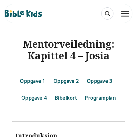
Skip
to
content
Mentorveiledning:
Kapittel 4 – Josia
Oppgave 1
Oppgave 2
Oppgave 3
Oppgave 4
Bibelkort
Programplan
Introduksjon