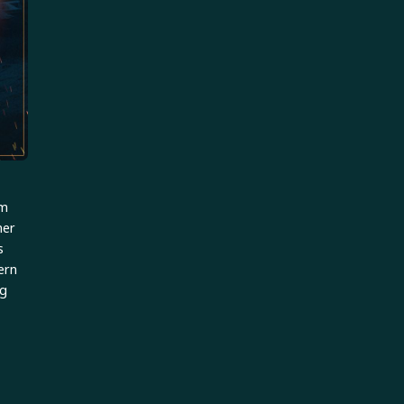
im
ner
s
ern
ig