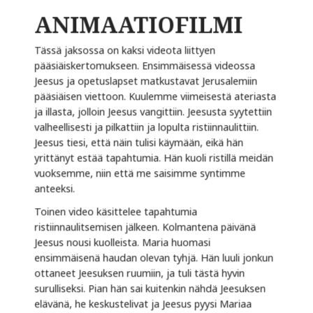
ANIMAATIOFILMI
Tässä jaksossa on kaksi videota liittyen
pääsiäiskertomukseen. Ensimmäisessä videossa
Jeesus ja opetuslapset matkustavat Jerusalemiin
pääsiäisen viettoon. Kuulemme viimeisestä ateriasta
ja illasta, jolloin Jeesus vangittiin. Jeesusta syytettiin
valheellisesti ja pilkattiin ja lopulta ristiinnaulittiin.
Jeesus tiesi, että näin tulisi käymään, eikä hän
yrittänyt estää tapahtumia. Hän kuoli ristillä meidän
vuoksemme, niin että me saisimme syntimme
anteeksi.
Toinen video käsittelee tapahtumia
ristiinnaulitsemisen jälkeen. Kolmantena päivänä
Jeesus nousi kuolleista. Maria huomasi
ensimmäisenä haudan olevan tyhjä. Hän luuli jonkun
ottaneet Jeesuksen ruumiin, ja tuli tästä hyvin
surulliseksi. Pian hän sai kuitenkin nähdä Jeesuksen
elävänä, he keskustelivat ja Jeesus pyysi Mariaa