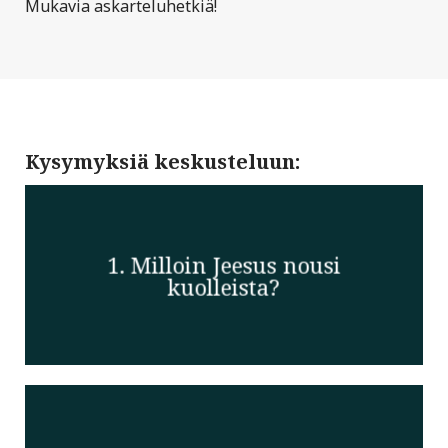
Mukavia askarteluhetkiä!
Kysymyksiä keskusteluun:
1. Milloin Jeesus nousi
kuolleista?