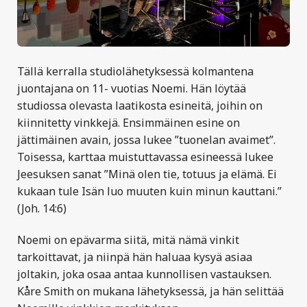
Tällä kerralla studiolähetyksessä kolmantena
juontajana on 11- vuotias Noemi. Hän löytää
studiossa olevasta laatikosta esineitä, joihin on
kiinnitetty vinkkejä. Ensimmäinen esine on
jättimäinen avain, jossa lukee ”tuonelan avaimet”.
Toisessa, karttaa muistuttavassa esineessä lukee
Jeesuksen sanat ”Minä olen tie, totuus ja elämä. Ei
kukaan tule Isän luo muuten kuin minun kauttani.”
(Joh. 14:6)
Noemi on epävarma siitä, mitä nämä vinkit
tarkoittavat, ja niinpä hän haluaa kysyä asiaa
joltakin, joka osaa antaa kunnollisen vastauksen.
Kåre Smith on mukana lähetyksessä, ja hän selittää