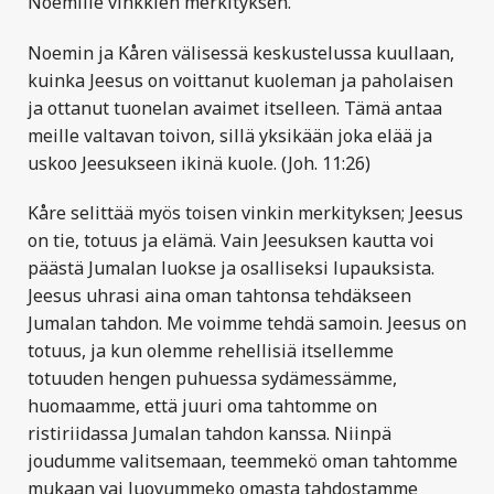
Noemille vinkkien merkityksen.
Noemin ja Kåren välisessä keskustelussa kuullaan,
kuinka Jeesus on voittanut kuoleman ja paholaisen
ja ottanut tuonelan avaimet itselleen. Tämä antaa
meille valtavan toivon, sillä yksikään joka elää ja
uskoo Jeesukseen ikinä kuole. (Joh. 11:26)
Kåre selittää myös toisen vinkin merkityksen; Jeesus
on tie, totuus ja elämä. Vain Jeesuksen kautta voi
päästä Jumalan luokse ja osalliseksi lupauksista.
Jeesus uhrasi aina oman tahtonsa tehdäkseen
Jumalan tahdon. Me voimme tehdä samoin. Jeesus on
totuus, ja kun olemme rehellisiä itsellemme
totuuden hengen puhuessa sydämessämme,
huomaamme, että juuri oma tahtomme on
ristiriidassa Jumalan tahdon kanssa. Niinpä
joudumme valitsemaan, teemmekö oman tahtomme
mukaan vai luovummeko omasta tahdostamme