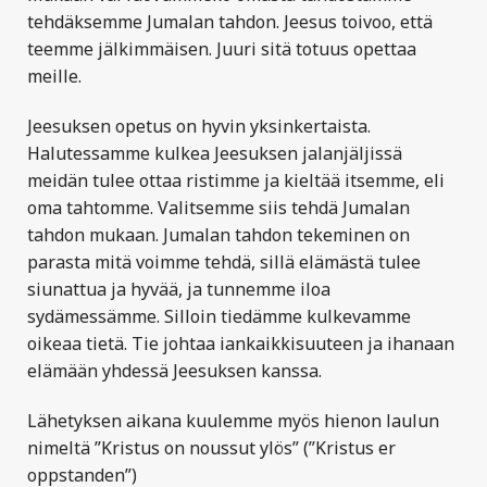
tehdäksemme Jumalan tahdon. Jeesus toivoo, että
teemme jälkimmäisen. Juuri sitä totuus opettaa
meille.
Jeesuksen opetus on hyvin yksinkertaista.
Halutessamme kulkea Jeesuksen jalanjäljissä
meidän tulee ottaa ristimme ja kieltää itsemme, eli
oma tahtomme. Valitsemme siis tehdä Jumalan
tahdon mukaan. Jumalan tahdon tekeminen on
parasta mitä voimme tehdä, sillä elämästä tulee
siunattua ja hyvää, ja tunnemme iloa
sydämessämme. Silloin tiedämme kulkevamme
oikeaa tietä. Tie johtaa iankaikkisuuteen ja ihanaan
elämään yhdessä Jeesuksen kanssa.
Lähetyksen aikana kuulemme myös hienon laulun
nimeltä ”Kristus on noussut ylös” (”Kristus er
oppstanden”)