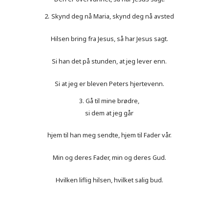
.
2
Skynd deg nå Maria, skynd deg nå avsted
Hilsen bring fra Jesus, så har Jesus sagt.
Si han det på stunden, at jeg lever enn.
Si at jeg er bleven Peters hjertevenn.
3. Gå til mine brødre,
si dem at jeg går
hjem til han meg sendte, hjem til Fader vår.
Min og deres Fader, min og deres Gud.
Hvilken liflig hilsen, hvilket salig bud.