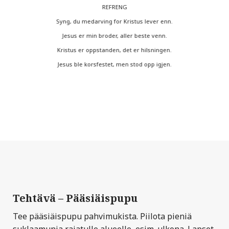
REFRENG
Syng, du medarving for Kristus lever enn.
Jesus er min broder, aller beste venn.
Kristus er oppstanden, det er hilsningen.
Jesus ble korsfestet, men stod opp igjen.
Tehtävä – Pääsiäispupu
Tee pääsiäispupu pahvimukista. Piilota pieniä
suklaamunia rajatulle alueelle, esim. ulkona. Lapset