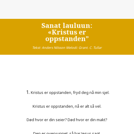
Sanat lauluun:
«Kristus er
oppstanden”
Tekst: Anders Nilsson Melodi: Grant. C. Tullar
Kristus er oppstanden, fryd deg nå min sjel.
Kristus er oppstanden, nå er alt så vel.
Død hvor er din seier? Død hvor er din makt?
Den er overvunnet, så har Jesus sagt.