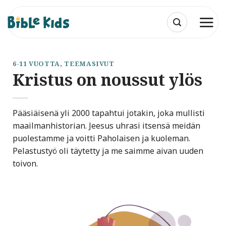
Skip
to
content
6-11 VUOTTA
,
TEEMASIVUT
Kristus on noussut ylös
Pääsiäisenä yli 2000 tapahtui jotakin, joka mullisti
maailmanhistorian. Jeesus uhrasi itsensä meidän
puolestamme ja voitti Paholaisen ja kuoleman.
Pelastustyö oli täytetty ja me saimme aivan uuden
toivon.