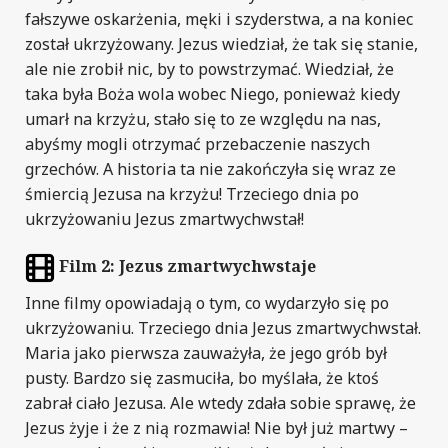
fałszywe oskarżenia, męki i szyderstwa, a na koniec
został ukrzyżowany. Jezus wiedział, że tak się stanie,
ale nie zrobił nic, by to powstrzymać. Wiedział, że
taka była Boża wola wobec Niego, ponieważ kiedy
umarł na krzyżu, stało się to ze względu na nas,
abyśmy mogli otrzymać przebaczenie naszych
grzechów. A historia ta nie zakończyła się wraz ze
śmiercią Jezusa na krzyżu! Trzeciego dnia po
ukrzyżowaniu Jezus zmartwychwstał!
Film 2: Jezus zmartwychwstaje
Inne filmy opowiadają o tym, co wydarzyło się po
ukrzyżowaniu. Trzeciego dnia Jezus zmartwychwstał.
Maria jako pierwsza zauważyła, że jego grób był
pusty. Bardzo się zasmuciła, bo myślała, że ktoś
zabrał ciało Jezusa. Ale wtedy zdała sobie sprawę, że
Jezus żyje i że z nią rozmawia! Nie był już martwy –