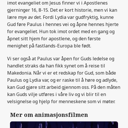
imot evangeliet om Jesus finner vi i Apostlenes
gjerninger 16, 8-15. Det er kort historie, men vi kan
lære mye av det. Fordi Lydia var gudfryktig, kunne
Gud føre Paulus i hennes vei og åpne hennes hjerte
for evangeliet. Hun tok imot ordet med en gang og
åpnet sitt hjem for apostlene, og den første
menighet på fastlands-Europa ble født.
Vi ser også at Paulus var åpen for Guds ledelse og
handlet straks da han fikk synet om å reise til
Makedonia. Når vi er et redskap for Gud, som både
Paulus og Lydia var, og er raske til å høre og adlyde,
kan Gud gjøre sitt arbeid gjennom oss. På den måten
kan Guds vilje utføres i våre liv og vi blir til en
velsignelse og hjelp for menneskene som vi møter.
Mer om animasjonsfilmen