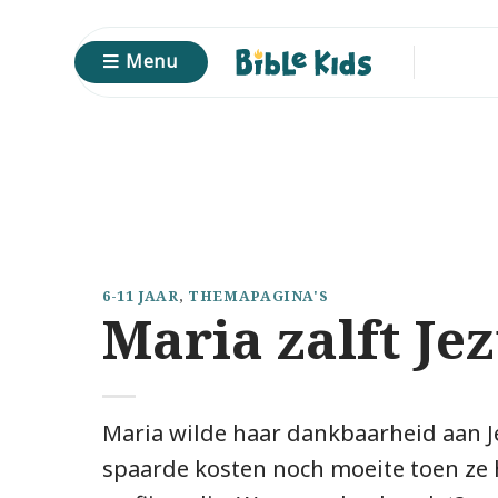
Ga
naar
Menu
inhoud
6-11 JAAR
,
THEMAPAGINA'S
Maria zalft Je
Maria wilde haar dankbaarheid aan J
spaarde kosten noch moeite toen ze