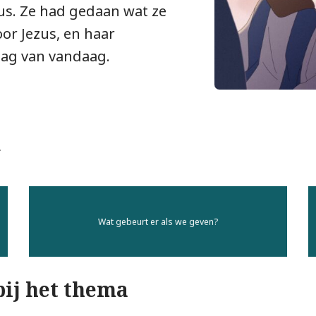
us. Ze had gedaan wat ze
or Jezus, en haar
dag van vandaag.
k
Wat gebeurt er als we geven?
bij het thema