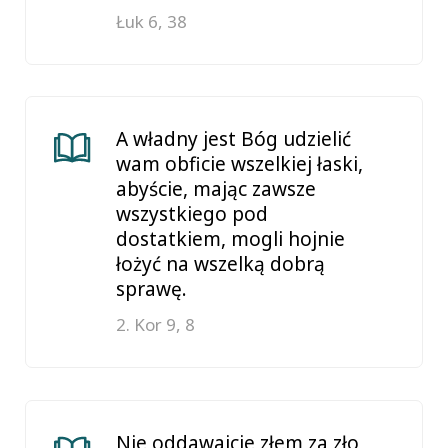
Łuk 6, 38
A władny jest Bóg udzielić
wam obficie wszelkiej łaski,
abyście, mając zawsze
wszystkiego pod
dostatkiem, mogli hojnie
łożyć na wszelką dobrą
sprawę.
2. Kor 9, 8
Nie oddawajcie złem za zło