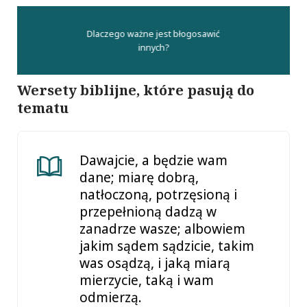
Dlaczego ważne jest błogosawić
innych?
Wersety biblijne, które pasują do
tematu
Dawajcie, a będzie wam
dane; miarę dobrą,
natłoczoną, potrzęsioną i
przepełnioną dadzą w
zanadrze wasze; albowiem
jakim sądem sądzicie, takim
was osądzą, i jaką miarą
mierzycie, taką i wam
odmierzą.