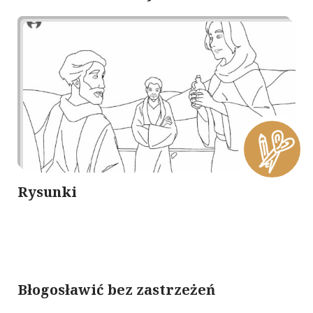
Rysunki
Błogosławić bez zastrzeżeń