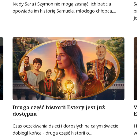
Kiedy Sara i Szymon nie mogą zasnąć, ich babcia
S
opowiada im historię Samuela, młodego chłopca,...
p
J
Druga część historii Estery jest już
W
dostępna
E
Czas oczekiwania dzieci i dorosłych na całym świecie
H
dobiegł końca - druga część historii o...
w