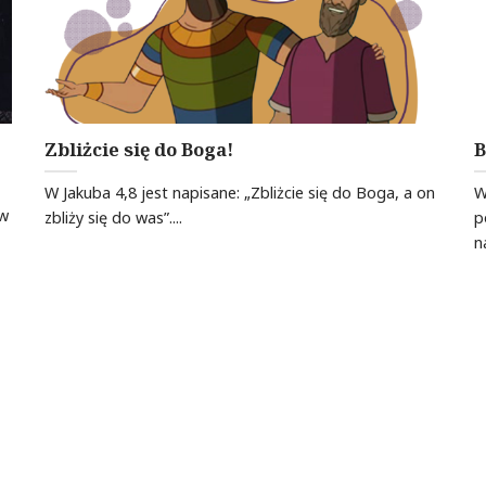
Zbliżcie się do Boga!
B
W Jakuba 4,8 jest napisane: „Zbliżcie się do Boga, a on
W
ew
zbliży się do was”....
p
n