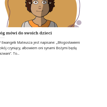
óg mówi do swoich dzieci
 Ewangelii Mateusza jest napisane: „Błogosławieni
okój czyniący, albowiem oni synami Bożymi będą
azwani”. To...