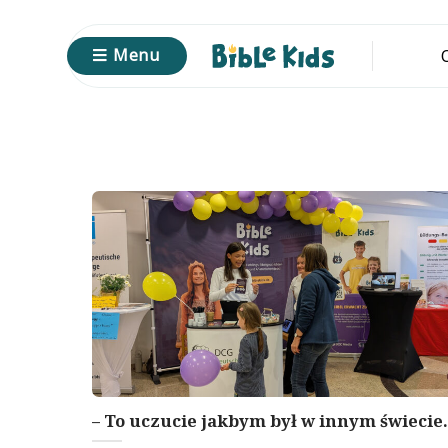
Przewiń
do
Menu
zawartości
– To uczucie jakbym był w innym świecie.