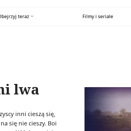
Obejrzyj teraz
Filmy i seriale
ni lwa
yscy inni cieszą się,
a się nie cieszy. Boi