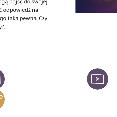
mogą pójść do swojej
ać odpowiedź na
tego taka pewna. Czy
wy?…