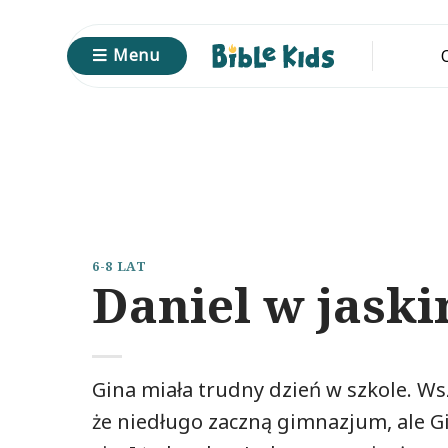
Przewiń
do
Menu
zawartości
6-8 LAT
Daniel w jaski
Gina miała trudny dzień w szkole. Wsz
że niedługo zaczną gimnazjum, ale Gin