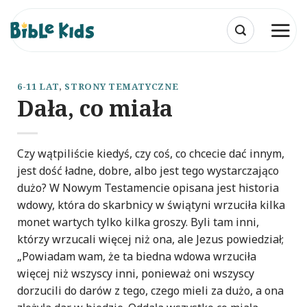
Przewiń
do
zawartości
6-11 LAT
,
STRONY TEMATYCZNE
Dała, co miała
Czy wątpiliście kiedyś, czy coś, co chcecie dać innym,
jest dość ładne, dobre, albo jest tego wystarczająco
dużo? W Nowym Testamencie opisana jest historia
wdowy, która do skarbnicy w świątyni wrzuciła kilka
monet wartych tylko kilka groszy. Byli tam inni,
którzy wrzucali więcej niż ona, ale Jezus powiedział;
„Powiadam wam, że ta biedna wdowa wrzuciła
więcej niż wszyscy inni, ponieważ oni wszyscy
dorzucili do darów z tego, czego mieli za dużo, a ona