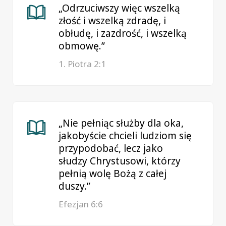
„Odrzuciwszy więc wszelką
złość i wszelką zdradę, i
obłudę, i zazdrość, i wszelką
obmowę.”
1. Piotra 2:1
„Nie pełniąc służby dla oka,
jakobyście chcieli ludziom się
przypodobać, lecz jako
słudzy Chrystusowi, którzy
pełnią wolę Bożą z całej
duszy.”
Efezjan 6:6