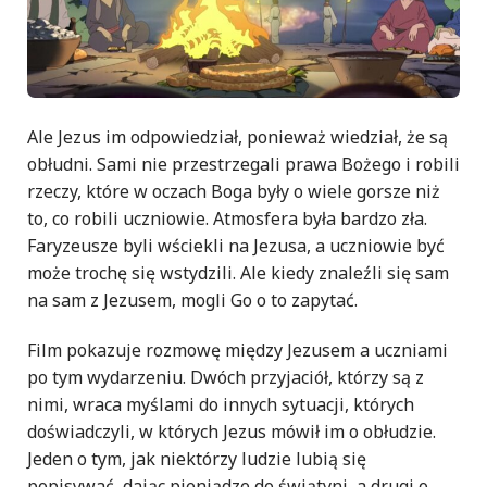
Ale Jezus im odpowiedział, ponieważ wiedział, że są
obłudni. Sami nie przestrzegali prawa Bożego i robili
rzeczy, które w oczach Boga były o wiele gorsze niż
to, co robili uczniowie. Atmosfera była bardzo zła.
Faryzeusze byli wściekli na Jezusa, a uczniowie być
może trochę się wstydzili. Ale kiedy znaleźli się sam
na sam z Jezusem, mogli Go o to zapytać.
Film pokazuje rozmowę między Jezusem a uczniami
po tym wydarzeniu. Dwóch przyjaciół, którzy są z
nimi, wraca myślami do innych sytuacji, których
doświadczyli, w których Jezus mówił im o obłudzie.
Jeden o tym, jak niektórzy ludzie lubią się
popisywać, dając pieniądze do świątyni, a drugi o