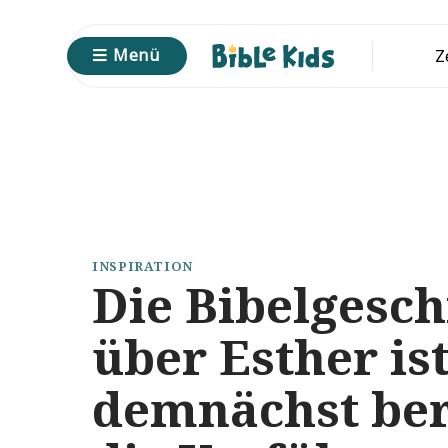
Zum
Inhalt
Menü
Z
springen
INSPIRATION
Die Bibelgesch
über Esther is
demnächst ber