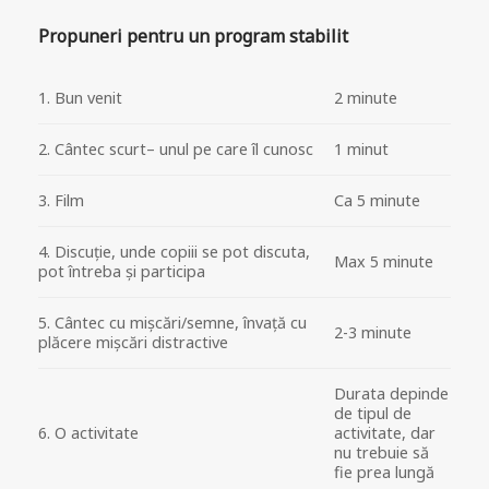
Propuneri pentru un program stabilit
1. Bun venit
2 minute
2. Cântec scurt– unul pe care îl cunosc
1 minut
3. Film
Ca 5 minute
4. Discuție, unde copiii se pot discuta,
Max 5 minute
pot întreba și participa
5. Cântec cu mișcări/semne, învață cu
2-3 minute
plăcere mișcări distractive
Durata depinde
de tipul de
6. O activitate
activitate, dar
nu trebuie să
fie prea lungă