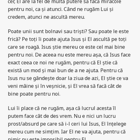
cer, El are la fel de multă putere să facă miracole
pentru noi, ca și atunci. Când ne rugăm Lui și
credem, atunci ne ascultă mereu.
Poate unii sunt bolnavi sau triști? Sau poate le este
frică? Pe toți îi poate ajuta Isus și El ascultă pe toți
care se roagă. Isus știe mereu ce este cel mai bine
pentru noi. De aceea nu este mereu așa, că Isus face
exact ceea ce noi ne rugăm, pentru că El știe că
există un mod și mai bun de a ne ajuta. Pentru că
Isus nu se gândește doar la ziua de azi, El știe ce va
veni mâine și în veșnicie, și El vrea să facă cât de
bine poate pentru noi.
Lui îi place că ne rugăm, așa că lucrul acesta îl
putem face cât de des vrem. Nu e nici un lucru
prost/absurd pe care să i-l ceri lui Isus, El înțelege
mereu cum ne simțim. Iar El ne va ajuta, pentru că
nimic nu este imposibil pentru El.