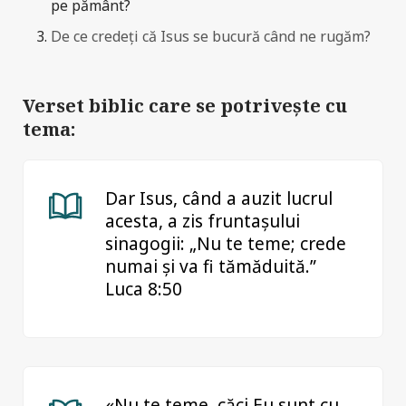
pe pământ?
De ce credeți că Isus se bucură când ne rugăm?
Verset biblic care se potrivește cu
tema:
Dar Isus, când a auzit lucrul
acesta, a zis fruntașului
sinagogii: „Nu te teme; crede
numai și va fi tămăduită.”
Luca 8:50
«Nu te teme, căci Eu sunt cu