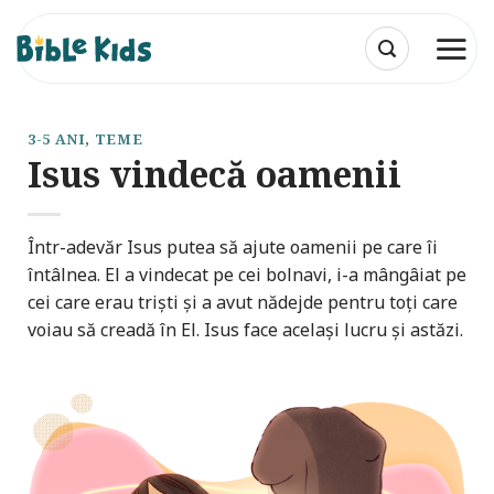
Skip
to
content
3-5 ANI
,
TEME
Isus vindecă oamenii
Într-adevăr Isus putea să ajute oamenii pe care îi
întâlnea. El a vindecat pe cei bolnavi, i-a mângâiat pe
cei care erau triști și a avut nădejde pentru toți care
voiau să creadă în El. Isus face același lucru și astăzi.