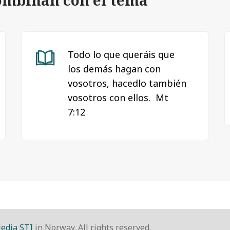
combinan con el tema
Todo lo que queráis que
los demás hagan con
vosotros, hacedlo también
vosotros con ellos. Mt
7:12
edia STI
in Norway. All rights reserved.