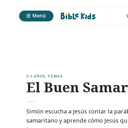
Saltar
al
Menú
contenido
3-5 AÑOS
,
TEMAS
El Buen Samar
Simón escucha a Jesús contar la pará
samaritano y aprende cómo Jesús qu