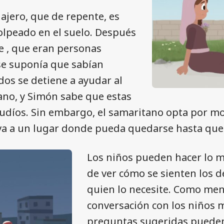
iajero, que de repente, es
olpeado en el suelo. Después
te , que eran personas
se suponía que sabían
os se detiene a ayudar al
ano, y Simón sabe que estas
udíos. Sin embargo, el samaritano opta por m
eva a un lugar donde pueda quedarse hasta que
Los niños pueden hacer lo m
de ver cómo se sienten los d
quien lo necesite. Como me
conversación con los niños 
preguntas sugeridas pueden 