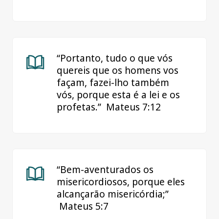
“Portanto, tudo o que vós
quereis que os homens vos
façam, fazei-lho também
vós, porque esta é a lei e os
profetas.” ‭‭ Mateus‬ ‭7‬:‭12‬
“Bem-aventurados os
misericordiosos, porque eles
alcançarão misericórdia;”
‭‭ Mateus‬ ‭5‬:‭7‬