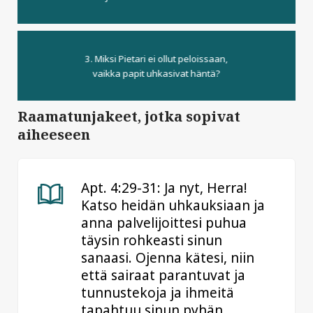
3. Miksi Pietari ei ollut peloissaan,
vaikka papit uhkasivat häntä?
Raamatunjakeet, jotka sopivat
aiheeseen
Apt. 4:29-31: Ja nyt, Herra!
Katso heidän uhkauksiaan ja
anna palvelijoittesi puhua
täysin rohkeasti sinun
sanaasi. Ojenna kätesi, niin
että sairaat parantuvat ja
tunnustekoja ja ihmeitä
tapahtuu sinun pyhän