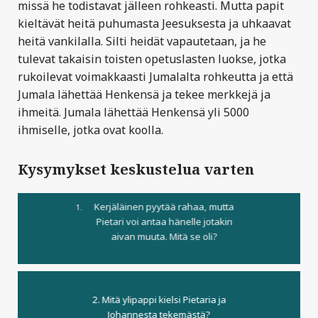
missä he todistavat jälleen rohkeasti. Mutta papit
kieltävät heitä puhumasta Jeesuksesta ja uhkaavat
heitä vankilalla. Silti heidät vapautetaan, ja he
tulevat takaisin toisten opetuslasten luokse, jotka
rukoilevat voimakkaasti Jumalalta rohkeutta ja että
Jumala lähettää Henkensä ja tekee merkkejä ja
ihmeitä. Jumala lähettää Henkensä yli 5000
ihmiselle, jotka ovat koolla.
Kysymykset keskustelua varten
Kerjäläinen pyytää rahaa, mutta
Pietari voi antaa hänelle jotakin
aivan muuta. Mitä se oli?
2. Mitä ylipappi kielsi Pietaria ja
Johannesta tekemästä?